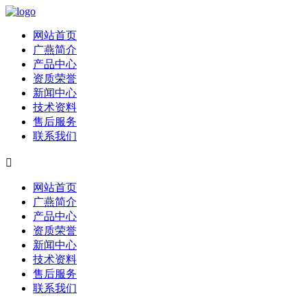
网站首页
广燕简介
产品中心
资质荣誉
新闻中心
技术资料
售后服务
联系我们

网站首页
广燕简介
产品中心
资质荣誉
新闻中心
技术资料
售后服务
联系我们

