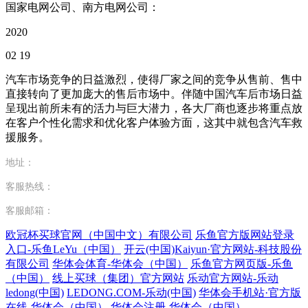
国家电网公司、南方电网公司：
2020
02
19
汽车市场竞争的日益激烈，使得厂家之间的竞争从售前、售中
直接转向了更加庞大的售后市场中。伴随中国汽车后市场日益
呈现出前所未有的活力与巨大潜力，各大厂商也逐步将重点放
在客户个性化需求和优化客户体验方面，这其中就包含汽车救
援服务。
地址：
辽宁省铁岭专用车生产基地平安大街15号
客服热线：
400-0242279
客服邮箱：
2274122941@qq.com
欧冠杯买球官网（中国中文）有限公司
乐鱼官方版网站登录
入口-乐鱼LeYu（中国）
开云(中国)Kaiyun·官方网站-科技股份
有限公司
华体会体育-华体会（中国）
乐鱼官方网页版-乐鱼
（中国）
线上买球（集团）官方网站
乐动官方网站-乐动
ledong(中国)
LEDONG.COM-乐动(中国)
华体会手机站·官方版
在线-华体会（中国）
华体会注册-华体会（中国）